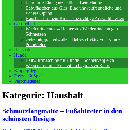
Lernturm: Eine ganzheitliche Betrachtung
Babyflaschen aus Glas: Eine umweltfreundliche und
sichere Option
Hausbett für mein Kind – die richtige Auswahl treffen
Gesundheit
Weidenrindentee – Heiltee aus Weidenrinde gegen
Schmerzen
Geheimtipp: Heilwolle – Babys effektiv von wunden
Po befreien
Haushalt
Hunde
Ballwurfmaschine für Hunde – Schnellvergleich
Welpenauslauf – Freiheit im begrenzten Raum
Körperpflege
Freizeit & Spiel
Verschiedenes
Kategorie:
Haushalt
Schmutzfangmatte – Fußabtreter in den
schönsten Designs