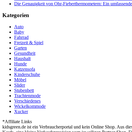
Die Genauigkeit von Ohr-Fieberthermometern: Ein umfassende
Kategorien
Auto
Baby
Fahrrad
Freizeit & Spiel
Garten
Gesundheit
Haushalt
Hunde
Katzensofa
Kinderschuhe
Möbel
Slider
Stubenbett
Trachtenmode
Verschiedenes
Wickelkommode
Xucker
*Affiliate Links
kidsgreen.de ist ein Verbraucherportal und kein Online Shop. Aus di