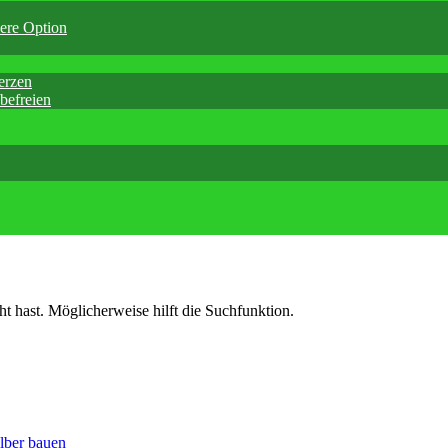
here Option
erzen
befreien
ht hast. Möglicherweise hilft die Suchfunktion.
lber bauen