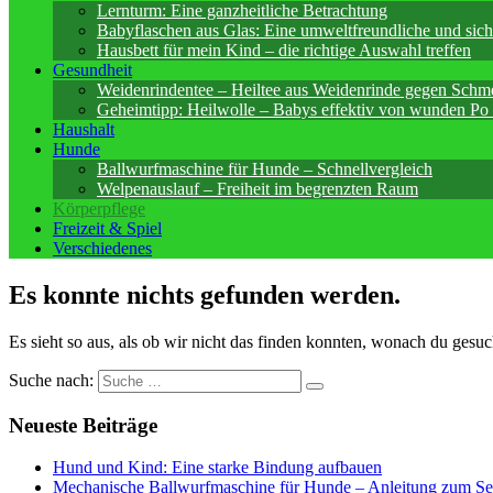
Lernturm: Eine ganzheitliche Betrachtung
Babyflaschen aus Glas: Eine umweltfreundliche und sic
Hausbett für mein Kind – die richtige Auswahl treffen
Gesundheit
Weidenrindentee – Heiltee aus Weidenrinde gegen Schm
Geheimtipp: Heilwolle – Babys effektiv von wunden Po 
Haushalt
Hunde
Ballwurfmaschine für Hunde – Schnellvergleich
Welpenauslauf – Freiheit im begrenzten Raum
Körperpflege
Freizeit & Spiel
Verschiedenes
Es konnte nichts gefunden werden.
Es sieht so aus, als ob wir nicht das finden konnten, wonach du gesuc
Suche nach:
Neueste Beiträge
Hund und Kind: Eine starke Bindung aufbauen
Mechanische Ballwurfmaschine für Hunde – Anleitung zum Se