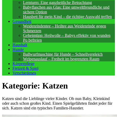
Lernturm: Eine ganzheitliche Betrachtung
Babyflaschen aus Glas: Eine umweltfreundliche und
sichere Option
Hausbett für mein Kind – die richtige Auswahl treffen
Gesundheit
Weidenrindentee – Heiltee aus Weidenrinde gegen
Schmerzen
Geheimtipp: Heilwolle – Babys effektiv von wunden
Po befreien
Haushalt
Hunde
Ballwurfmaschine für Hunde – Schnellvergleich
Welpenauslauf – Freiheit im begrenzten Raum
Körperpflege
Freizeit & Spiel
Verschiedenes
Kategorie:
Katzen
Katzen sind die Lieblinge vieler Kinder. Ob nun Baby, Kleinkind
oder auch schon großes Kind. Einen Spielgefährten findet jeder für
sich. Katzen sind ein typisches Familien-Haustier.