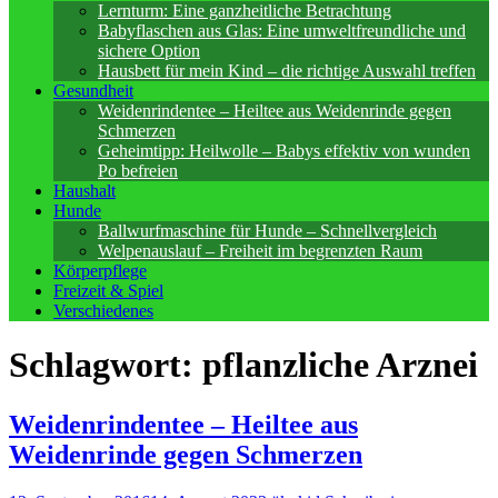
Lernturm: Eine ganzheitliche Betrachtung
Babyflaschen aus Glas: Eine umweltfreundliche und
sichere Option
Hausbett für mein Kind – die richtige Auswahl treffen
Gesundheit
Weidenrindentee – Heiltee aus Weidenrinde gegen
Schmerzen
Geheimtipp: Heilwolle – Babys effektiv von wunden
Po befreien
Haushalt
Hunde
Ballwurfmaschine für Hunde – Schnellvergleich
Welpenauslauf – Freiheit im begrenzten Raum
Körperpflege
Freizeit & Spiel
Verschiedenes
Schlagwort:
pflanzliche Arznei
Weidenrindentee – Heiltee aus
Weidenrinde gegen Schmerzen