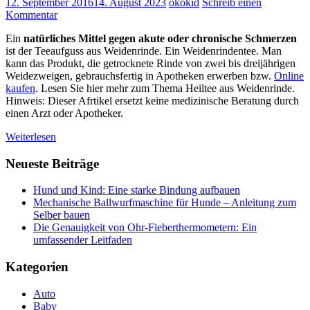
12. September 2016
14. August 2023
ökokid
Schreib einen
Kommentar
Ein
natürliches Mittel gegen akute oder chronische Schmerzen
ist der Teeaufguss aus Weidenrinde. Ein Weidenrindentee. Man
kann das Produkt, die getrocknete Rinde von zwei bis dreijährigen
Weidezweigen, gebrauchsfertig in Apotheken erwerben bzw.
Online
kaufen
. Lesen Sie hier mehr zum Thema Heiltee aus Weidenrinde.
Hinweis: Dieser Afrtikel ersetzt keine medizinische Beratung durch
einen Arzt oder Apotheker.
Weiterlesen
Neueste Beiträge
Hund und Kind: Eine starke Bindung aufbauen
Mechanische Ballwurfmaschine für Hunde – Anleitung zum
Selber bauen
Die Genauigkeit von Ohr-Fieberthermometern: Ein
umfassender Leitfaden
Kategorien
Auto
Baby