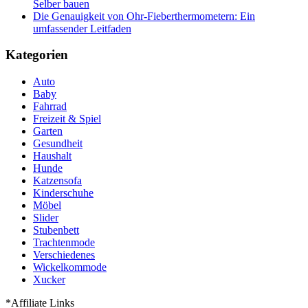
Selber bauen
Die Genauigkeit von Ohr-Fieberthermometern: Ein
umfassender Leitfaden
Kategorien
Auto
Baby
Fahrrad
Freizeit & Spiel
Garten
Gesundheit
Haushalt
Hunde
Katzensofa
Kinderschuhe
Möbel
Slider
Stubenbett
Trachtenmode
Verschiedenes
Wickelkommode
Xucker
*Affiliate Links