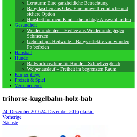
Lernturm: Eine ganzheitliche Betrachtung
Babyflaschen aus Glas: Eine umweltfreundliche und
sichere Option
Hausbett für mein Kind – die richtige Auswahl treffen
Gesundheit
Weidenrindentee – Heiltee aus Weidenrinde gegen
Schmerzen
Geheimtipp: Heilwolle – Babys effektiv von wunden
Po befreien
Haushalt
Hunde
Ballwurfmaschine für Hunde – Schnellvergleich
Welpenauslauf – Freiheit im begrenzten Raum
Körperpflege
Freizeit & Spiel
Verschiedenes
trihorse-kugelbahn-holz-bab
24. Dezember 2016
24. Dezember 2016
ökokid
Vorherige
Nächste