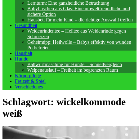
Lernturm: Eine ganzheitliche Betrachtung
Babyflaschen aus Glas: Eine umweltfreundliche und
sichere Option
Hausbett für mein Kind – die richtige Auswahl treffen
Gesundheit
Weidenrindentee – Heiltee aus Weidenrinde gegen
Schmerzen
Geheimtipp: Heilwolle – Babys effektiv von wunden
Po befreien
Haushalt
Hunde
Ballwurfmaschine für Hunde – Schnellvergleich
Welpenauslauf – Freiheit im begrenzten Raum
Körperpflege
Freizeit & Spiel
Verschiedenes
Schlagwort:
wickelkommode
weiß