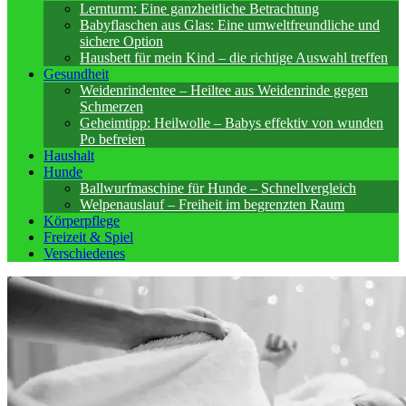
Lernturm: Eine ganzheitliche Betrachtung
Babyflaschen aus Glas: Eine umweltfreundliche und
sichere Option
Hausbett für mein Kind – die richtige Auswahl treffen
Gesundheit
Weidenrindentee – Heiltee aus Weidenrinde gegen
Schmerzen
Geheimtipp: Heilwolle – Babys effektiv von wunden
Po befreien
Haushalt
Hunde
Ballwurfmaschine für Hunde – Schnellvergleich
Welpenauslauf – Freiheit im begrenzten Raum
Körperpflege
Freizeit & Spiel
Verschiedenes