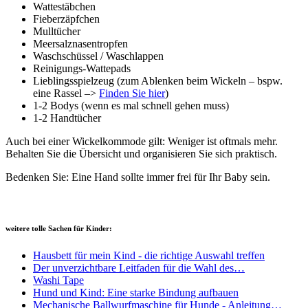
Wattestäbchen
Fieberzäpfchen
Mulltücher
Meersalznasentropfen
Waschschüssel / Waschlappen
Reinigungs-Wattepads
Lieblingsspielzeug (zum Ablenken beim Wickeln – bspw.
eine Rassel –>
Finden Sie hier
)
1-2 Bodys (wenn es mal schnell gehen muss)
1-2 Handtücher
Auch bei einer Wickelkommode gilt: Weniger ist oftmals mehr.
Behalten Sie die Übersicht und organisieren Sie sich praktisch.
Bedenken Sie: Eine Hand sollte immer frei für Ihr Baby sein.
weitere tolle Sachen für Kinder:
Hausbett für mein Kind - die richtige Auswahl treffen
Der unverzichtbare Leitfaden für die Wahl des…
Washi Tape
Hund und Kind: Eine starke Bindung aufbauen
Mechanische Ballwurfmaschine für Hunde - Anleitung…