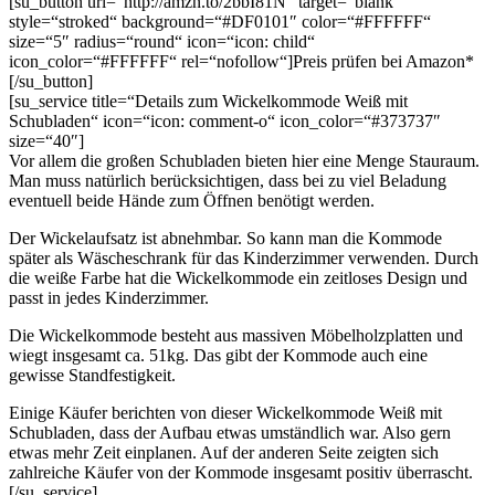
[su_button url=“http://amzn.to/2bbI81N“ target=“blank“
style=“stroked“ background=“#DF0101″ color=“#FFFFFF“
size=“5″ radius=“round“ icon=“icon: child“
icon_color=“#FFFFFF“ rel=“nofollow“]Preis prüfen bei Amazon*
[/su_button]
[su_service title=“Details zum Wickelkommode Weiß mit
Schubladen“ icon=“icon: comment-o“ icon_color=“#373737″
size=“40″]
Vor allem die großen Schubladen bieten hier eine Menge Stauraum.
Man muss natürlich berücksichtigen, dass bei zu viel Beladung
eventuell beide Hände zum Öffnen benötigt werden.
Der Wickelaufsatz ist abnehmbar. So kann man die Kommode
später als Wäscheschrank für das Kinderzimmer verwenden. Durch
die weiße Farbe hat die Wickelkommode ein zeitloses Design und
passt in jedes Kinderzimmer.
Die Wickelkommode besteht aus massiven Möbelholzplatten und
wiegt insgesamt ca. 51kg. Das gibt der Kommode auch eine
gewisse Standfestigkeit.
Einige Käufer berichten von dieser Wickelkommode Weiß mit
Schubladen, dass der Aufbau etwas umständlich war. Also gern
etwas mehr Zeit einplanen. Auf der anderen Seite zeigten sich
zahlreiche Käufer von der Kommode insgesamt positiv überrascht.
[/su_service]