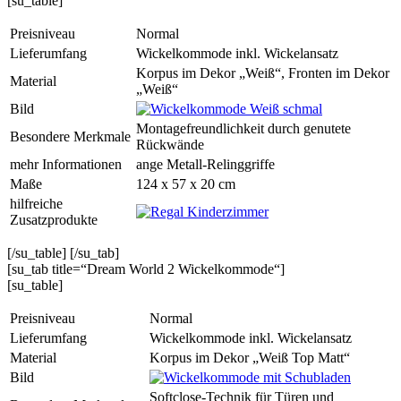
[su_table]
Preisniveau
Normal
Lieferumfang
Wickelkommode inkl. Wickelansatz
Korpus im Dekor „Weiß“, Fronten im Dekor
Material
„Weiß“
Bild
Montagefreundlichkeit durch genutete
Besondere Merkmale
Rückwände
mehr Informationen
ange Metall-Relinggriffe
Maße
124 x 57 x 20 cm
hilfreiche
Zusatzprodukte
[/su_table] [/su_tab]
[su_tab title=“Dream World 2 Wickelkommode“]
[su_table]
Preisniveau
Normal
Lieferumfang
Wickelkommode inkl. Wickelansatz
Material
Korpus im Dekor „Weiß Top Matt“
Bild
Softclose-Technik für Türen und