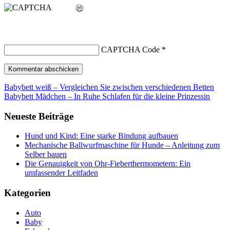
CAPTCHA Code
*
Beitragsnavigation
Babybett weiß – Vergleichen Sie zwischen verschiedenen Betten
Babybett Mädchen – In Ruhe Schlafen für die kleine Prinzessin
Neueste Beiträge
Hund und Kind: Eine starke Bindung aufbauen
Mechanische Ballwurfmaschine für Hunde – Anleitung zum
Selber bauen
Die Genauigkeit von Ohr-Fieberthermometern: Ein
umfassender Leitfaden
Kategorien
Auto
Baby