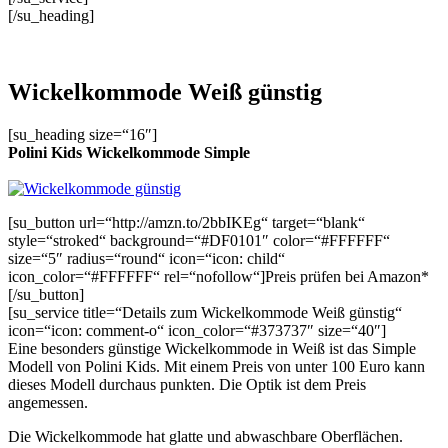
[/su_heading]
Wickelkommode Weiß günstig
[su_heading size=“16″]
Polini Kids Wickelkommode Simple
[su_button url=“http://amzn.to/2bbIKEg“ target=“blank“
style=“stroked“ background=“#DF0101″ color=“#FFFFFF“
size=“5″ radius=“round“ icon=“icon: child“
icon_color=“#FFFFFF“ rel=“nofollow“]Preis prüfen bei Amazon*
[/su_button]
[su_service title=“Details zum Wickelkommode Weiß günstig“
icon=“icon: comment-o“ icon_color=“#373737″ size=“40″]
Eine besonders günstige Wickelkommode in Weiß ist das Simple
Modell von Polini Kids. Mit einem Preis von unter 100 Euro kann
dieses Modell durchaus punkten. Die Optik ist dem Preis
angemessen.
Die Wickelkommode hat glatte und abwaschbare Oberflächen.