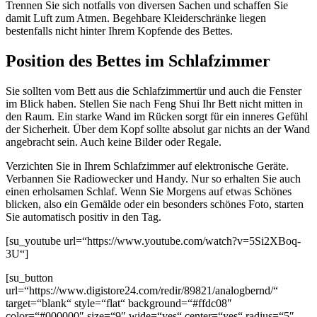
Trennen Sie sich notfalls von diversen Sachen und schaffen Sie
damit Luft zum Atmen. Begehbare Kleiderschränke liegen
bestenfalls nicht hinter Ihrem Kopfende des Bettes.
Position des Bettes im Schlafzimmer
Sie sollten vom Bett aus die Schlafzimmertür und auch die Fenster
im Blick haben. Stellen Sie nach Feng Shui Ihr Bett nicht mitten in
den Raum. Ein starke Wand im Rücken sorgt für ein inneres Gefühl
der Sicherheit. Über dem Kopf sollte absolut gar nichts an der Wand
angebracht sein. Auch keine Bilder oder Regale.
Verzichten Sie in Ihrem Schlafzimmer auf elektronische Geräte.
Verbannen Sie Radiowecker und Handy. Nur so erhalten Sie auch
einen erholsamen Schlaf. Wenn Sie Morgens auf etwas Schönes
blicken, also ein Gemälde oder ein besonders schönes Foto, starten
Sie automatisch positiv in den Tag.
[su_youtube url=“https://www.youtube.com/watch?v=5Si2XBoq-
3U“]
[su_button
url=“https://www.digistore24.com/redir/89821/analogbernd/“
target=“blank“ style=“flat“ background=“#ffdc08″
color=“#000000″ size=“9″ wide=“yes“ center=“yes“ radius=“5″